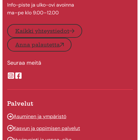
Info-piste ja ulko-ovi avoinna
ma–pe klo 9.00–12.00
Kaikki yhteystiedot
Anna palautetta
Seuraa meitä
Suonenjoen kaupungin Instragram
Suonenjoen kaupungin Facebook
Palvelut
Asuminen ja ympäristö
Kasvun ja oppimisen palvelut
Hyvinvointi ja vapaa-aika