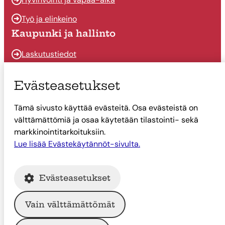
Työ ja elinkeino
Kaupunki ja hallinto
Laskutustiedot
Osallistu ja vaikuta
Evästeasetukset
Päätöksenteko
Tämä sivusto käyttää evästeitä. Osa evästeistä on
Talous
välttämättömiä ja osaa käytetään tilastointi- sekä
Yhteystiedot
markkinointitarkoituksiin.
Tietoa Suonenjoesta
Lue lisää Evästekäytännöt-sivulta.
Asiointi
Evästeasetukset
Tietoa Suonenjoesta
Vain välttämättömät
© Suonenjoen kaupunki