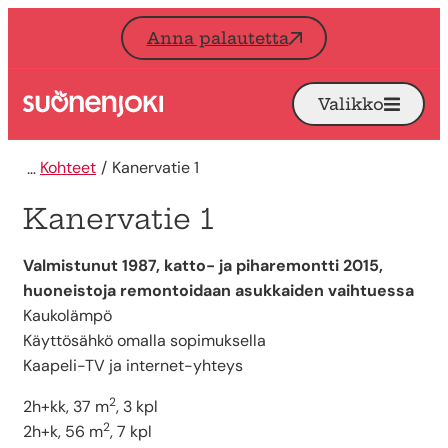
Siirry sisältöön
Anna palautetta
Valikko
Avaa
Etusivu
Kohteet
Kanervatie 1
Kanervatie 1
Valmistunut 1987, katto- ja piharemontti 2015,
huoneistoja remontoidaan asukkaiden vaihtuessa
Kaukolämpö
Käyttösähkö omalla sopimuksella
Kaapeli-TV ja internet-yhteys
2
2h+kk, 37 m
, 3 kpl
2
2h+k, 56 m
, 7 kpl