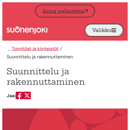
Siirry sisältöön
Anna palautetta
Valikko
Avaa
Etusivu
Toimitilat ja kiinteistöt
Suunnittelu ja rakennuttaminen
Suunnittelu ja
rakennuttaminen
Jaa:
Jaa Facebookissa
Jaa Twitterissä