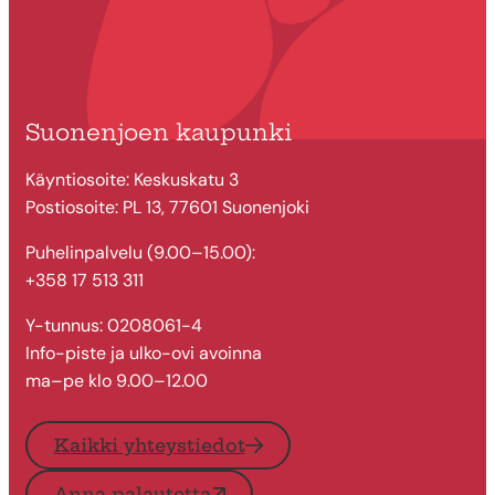
Suonenjoen kaupunki
Käyntiosoite: Keskuskatu 3
Postiosoite: PL 13, 77601 Suonenjoki
Puhelinpalvelu (9.00–15.00):
+358 17 513 311
Y-tunnus: 0208061-4
Info-piste ja ulko-ovi avoinna
ma–pe klo 9.00–12.00
Kaikki yhteystiedot
Anna palautetta