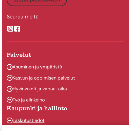
Seuraa meitä
Suonenjoen kaupungin Instragram
Suonenjoen kaupungin Facebook
Palvelut
Asuminen ja ympäristö
Kasvun ja oppimisen palvelut
Hyvinvointi ja vapaa-aika
Työ ja elinkeino
Kaupunki ja hallinto
Laskutustiedot