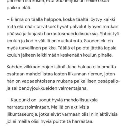
perheen isä kokee, että Suonenjoki on heille oikea
paikka elää.
– Elämä on täällä helppoa, koska täältä löytyy kaikki
mitä elämään tarvitsee: hyvät palvelut lyhyen matkan
päässä ja laajasti harrastusmahdollisuuksia. Yhteistyö
koulun ja kodin välillä on mutkatonta. Suonenjoki on
myös turvallinen paikka. Täällä ei pelota jättää lapsia
koulun jälkeen leikkimään keskenään koulun pihalle.
Kahden vilkkaan pojan isänä Juha haluaa olla omalta
osaltaan mahdollistaa lasten liikunnan riemun, joten
hän on vapaaehtoisena mukana paikallisen pesäpallo-
ja salibandyjoukkueiden valmentajana.
– Kaupunki on luonut hyviä mahdollisuuksia
harrastustoimintaan. Meillä on aktiivisia
liikuntaseuroja, jotka eivät varmaan olisi niin aktiivisia,
jollei meillä olisi hyviä puitteita harrastaa.