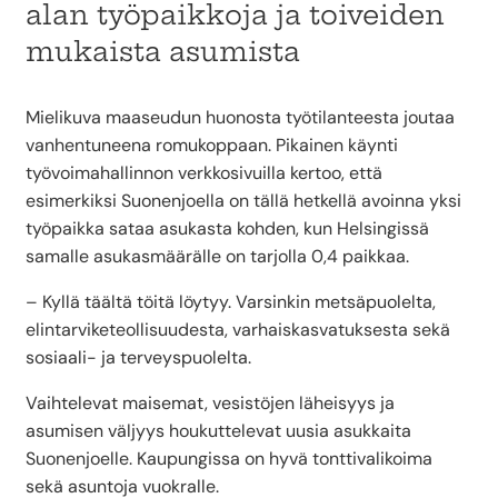
alan työpaikkoja ja toiveiden
mukaista asumista
Mielikuva maaseudun huonosta työtilanteesta joutaa
vanhentuneena romukoppaan. Pikainen käynti
työvoimahallinnon verkkosivuilla kertoo, että
esimerkiksi Suonenjoella on tällä hetkellä avoinna yksi
työpaikka sataa asukasta kohden, kun Helsingissä
samalle asukasmäärälle on tarjolla 0,4 paikkaa.
– Kyllä täältä töitä löytyy. Varsinkin metsäpuolelta,
elintarviketeollisuudesta, varhaiskasvatuksesta sekä
sosiaali- ja terveyspuolelta.
Vaihtelevat maisemat, vesistöjen läheisyys ja
asumisen väljyys houkuttelevat uusia asukkaita
Suonenjoelle. Kaupungissa on hyvä tonttivalikoima
sekä asuntoja vuokralle.