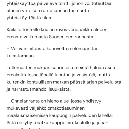
yhteiskäyttöä palveleva tontti, johon voi toteuttaa
alueen yhteisen rantasaunan tai muuta
yhteiskäyttöistä tilaa.
Kaikille tonteille kuuluu myös venepaikka alueen
omasta valkamasta Suonenjoen rannasta.
– Voi vain hilpasta kotiovelta melomaan tai
kalastamaan.
Tutkimusten mukaan suurin osa meistä haluaa asua
omakotitalossa lähellä luontoa ja vesistöjä, mutta
kuitenkin kohtuullisen matkan päässä arjen palveluista
ja harrastusmahdollisuuksista.
– Onnelanranta on hieno alue, jossa yhdistyy
mukavasti väljähkö omakotiasuminen
maalaismaisemissa kaupungin palveluiden lähellä.
Siitä on lyhyt matka kauppoihin, koululle ja juna-