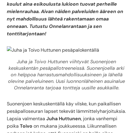
koulut aina esikoulusta lukioon tuovat perheille
mielenrauhaa. Aivan näiden palveluiden ääreen on
nyt mahdollisuus lähteä rakentamaan omaa
onneaan. Tutustu Onnelanrantaan ja sen
tonttitarjontaan!
Juha ja Toivo Huttunen viihtyvät Suonenjoen
keskuskentän pesäpallotreeneissä. Suonenjoella arki
on helppoa harrastusmahdollisuuksineen ja lähellä
olevine palveluineen. Uusi luonnonläheinen asuinalue
Onnelanranta tarjoaa tontteja uusille asukkaille.
Suonenjoen keskuskentällä käy vilske, kun paikallisen
pesäpalloseuran lapset tekevät lämmittelyharjoituksia.
Lapsia valmentaa
Juha Huttunen
, jonka vanhempi
poika
Toivo
on mukana joukkueessa. Liikunnallisen