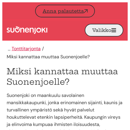
Siirry sisältöön
Anna palautetta
Valikko
Avaa
Etusivu
Tonttitarjonta
Miksi kannattaa muuttaa Suonenjoelle?
Miksi kannattaa muuttaa
Suonenjoelle?
Suonenjoki on maankuulu savolainen
mansikkakaupunki, jonka erinomainen sijainti, kaunis ja
turvallinen ympäristö sekä hyvät palvelut
houkuttelevat etenkin lapsiperheitä. Kaupungin vireys
ja elinvoima kumpuaa ihmisten iloisuudesta,