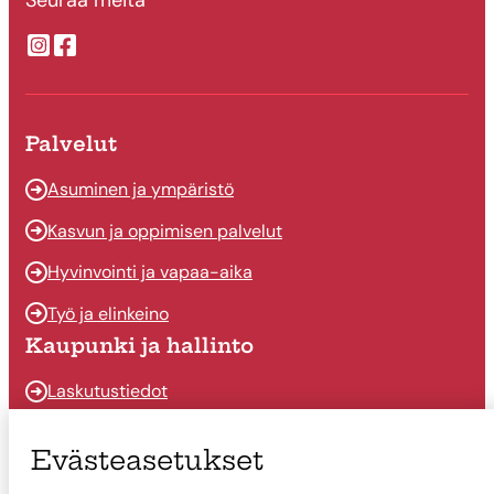
Seuraa meitä
Suonenjoen kaupungin Instragram
Suonenjoen kaupungin Facebook
Palvelut
Asuminen ja ympäristö
Kasvun ja oppimisen palvelut
Hyvinvointi ja vapaa-aika
Työ ja elinkeino
Kaupunki ja hallinto
Laskutustiedot
Osallistu ja vaikuta
Evästeasetukset
Päätöksenteko