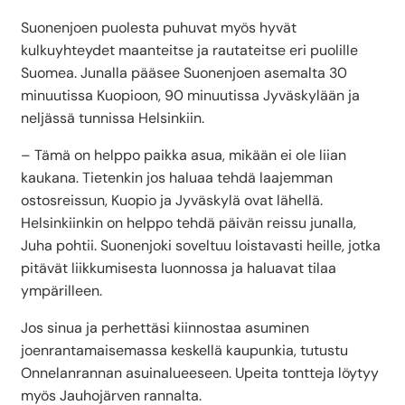
Suonenjoen puolesta puhuvat myös hyvät
kulkuyhteydet maanteitse ja rautateitse eri puolille
Suomea. Junalla pääsee Suonenjoen asemalta 30
minuutissa Kuopioon, 90 minuutissa Jyväskylään ja
neljässä tunnissa Helsinkiin.
– Tämä on helppo paikka asua, mikään ei ole liian
kaukana. Tietenkin jos haluaa tehdä laajemman
ostosreissun, Kuopio ja Jyväskylä ovat lähellä.
Helsinkiinkin on helppo tehdä päivän reissu junalla,
Juha pohtii. Suonenjoki soveltuu loistavasti heille, jotka
pitävät liikkumisesta luonnossa ja haluavat tilaa
ympärilleen.
Jos sinua ja perhettäsi kiinnostaa asuminen
joenrantamaisemassa keskellä kaupunkia, tutustu
Onnelanrannan asuinalueeseen. Upeita tontteja löytyy
myös Jauhojärven rannalta.