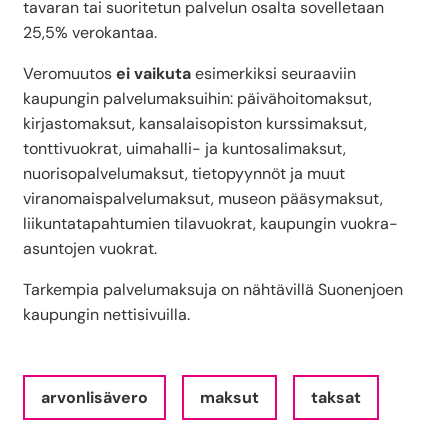
tavaran tai suoritetun palvelun osalta sovelletaan
25,5% verokantaa.
Veromuutos
ei vaikuta
esimerkiksi seuraaviin
kaupungin palvelumaksuihin: päivähoitomaksut,
kirjastomaksut, kansalaisopiston kurssimaksut,
tonttivuokrat, uimahalli- ja kuntosalimaksut,
nuorisopalvelumaksut, tietopyynnöt ja muut
viranomaispalvelumaksut, museon pääsymaksut,
liikuntatapahtumien tilavuokrat, kaupungin vuokra-
asuntojen vuokrat.
Tarkempia palvelumaksuja on nähtävillä Suonenjoen
kaupungin nettisivuilla.
arvonlisävero
maksut
taksat