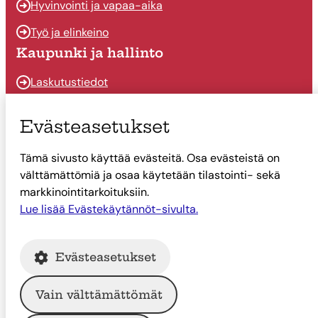
Hyvinvointi ja vapaa-aika
Työ ja elinkeino
Kaupunki ja hallinto
Laskutustiedot
Osallistu ja vaikuta
Evästeasetukset
Päätöksenteko
Tämä sivusto käyttää evästeitä. Osa evästeistä on
Talous
välttämättömiä ja osaa käytetään tilastointi- sekä
Yhteystiedot
markkinointitarkoituksiin.
Tietoa Suonenjoesta
Lue lisää Evästekäytännöt-sivulta.
Asiointi
Evästeasetukset
Tietoa Suonenjoesta
Vain välttämättömät