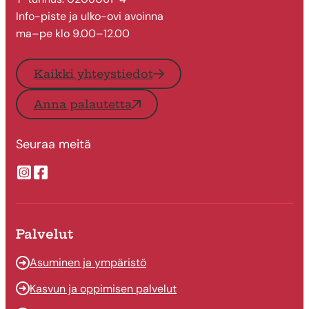
Info-piste ja ulko-ovi avoinna
ma–pe klo 9.00–12.00
Kaikki yhteystiedot
Anna palautetta
Seuraa meitä
Suonenjoen kaupungin Instragram
Suonenjoen kaupungin Facebook
Palvelut
Asuminen ja ympäristö
Kasvun ja oppimisen palvelut