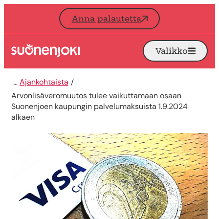
Siirry sisältöön
Anna palautetta
Valikko
Avaa
Etusivu
Ajankohtaista
Arvonlisäveromuutos tulee vaikuttamaan osaan
Suonenjoen kaupungin palvelumaksuista 1.9.2024
alkaen