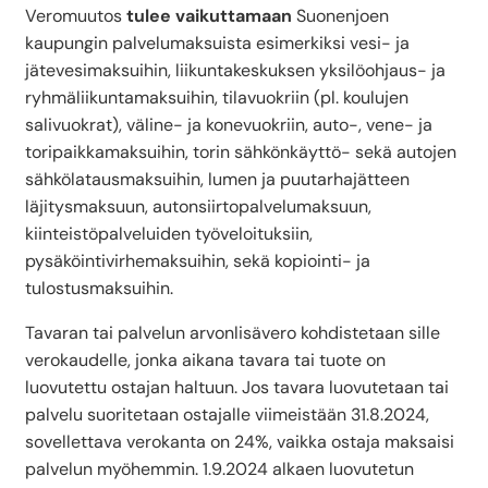
Veromuutos
tulee
vaikuttamaan
Suonenjoen
kaupungin palvelumaksuista esimerkiksi vesi- ja
jätevesimaksuihin, liikuntakeskuksen yksilöohjaus- ja
ryhmäliikuntamaksuihin, tilavuokriin (pl. koulujen
salivuokrat), väline- ja konevuokriin, auto-, vene- ja
toripaikkamaksuihin, torin sähkönkäyttö- sekä autojen
sähkölatausmaksuihin, lumen ja puutarhajätteen
läjitysmaksuun, autonsiirtopalvelumaksuun,
kiinteistöpalveluiden työveloituksiin,
pysäköintivirhemaksuihin, sekä kopiointi- ja
tulostusmaksuihin.
Tavaran tai palvelun arvonlisävero kohdistetaan sille
verokaudelle, jonka aikana tavara tai tuote on
luovutettu ostajan haltuun. Jos tavara luovutetaan tai
palvelu suoritetaan ostajalle viimeistään 31.8.2024,
sovellettava verokanta on 24%, vaikka ostaja maksaisi
palvelun myöhemmin. 1.9.2024 alkaen luovutetun