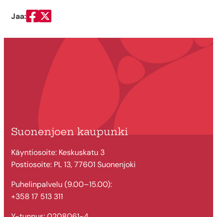
Jaa:
Jaa Facebookissa
Jaa Twitterissä
Suonenjoen kaupunki
Käyntiosoite: Keskuskatu 3
Postiosoite: PL 13, 77601 Suonenjoki
Puhelinpalvelu (9.00–15.00):
+358 17 513 311
Y-tunnus: 0208061-4