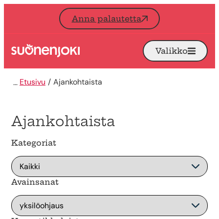
Siirry sisältöön
Anna palautetta
Valikko
Avaa
Etusivu
Etusivu
Ajankohtaista
Ajankohtaista
Kategoriat
Avainsanat