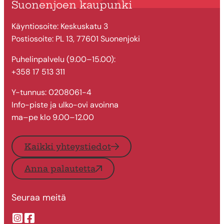
Suonenjoen kaupunki
Käyntiosoite: Keskuskatu 3
Postiosoite: PL 13, 77601 Suonenjoki
Puhelinpalvelu (9.00–15.00):
+358 17 513 311
Y-tunnus: 0208061-4
Info-piste ja ulko-ovi avoinna
ma–pe klo 9.00–12.00
Kaikki yhteystiedot
Anna palautetta
Seuraa meitä
Suonenjoen kaupungin Instragram
Suonenjoen kaupungin Facebook