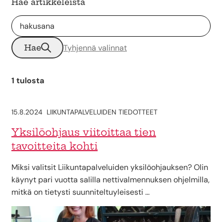
Hae artikkeleista
Hae
Tyhjennä valinnat
1 tulosta
15.8.2024
LIIKUNTAPALVELUIDEN TIEDOTTEET
Yksilöohjaus viitoittaa tien
tavoitteita kohti
Miksi valitsit Liikuntapalveluiden yksilöohjauksen? Olin
käynyt pari vuotta salilla nettivalmennuksen ohjelmilla,
mitkä on tietysti suunniteltuyleisesti …