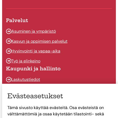
Palvelut
Asuminen ja ympäristö
Kasvun ja oppimisen palvelut
Hyvinvointi ja vapaa-aika
Työ ja elinkeino
Kaupunki ja hallinto
Laskutustiedot
Osallistu ja vaikuta
Evästeasetukset
Päätöksenteko
Tämä sivusto käyttää evästeitä. Osa evästeistä on
Talous
välttämättömiä ja osaa käytetään tilastointi- sekä