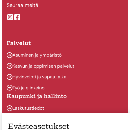
Seuraa meitä
Suonenjoen kaupungin Instragram
Suonenjoen kaupungin Facebook
Palvelut
Asuminen ja ympäristö
Kasvun ja oppimisen palvelut
Hyvinvointi ja vapaa-aika
Työ ja elinkeino
Kaupunki ja hallinto
Laskutustiedot
Osallistu ja vaikuta
Evästeasetukset
Päätöksenteko