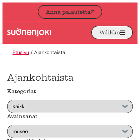
Siirry sisältöön
Anna palautetta
Valikko
Avaa
Etusivu
Etusivu
Ajankohtaista
Ajankohtaista
Kategoriat
Avainsanat