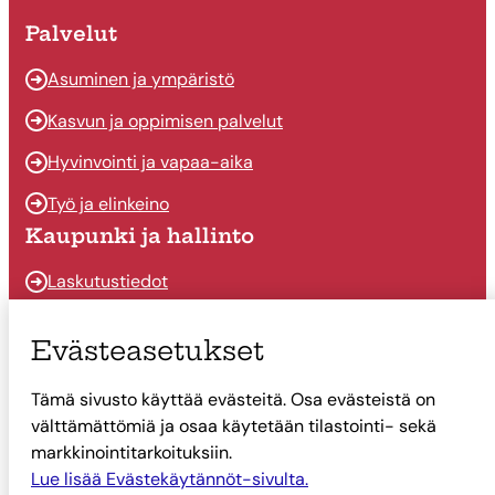
Palvelut
Asuminen ja ympäristö
Kasvun ja oppimisen palvelut
Hyvinvointi ja vapaa-aika
Työ ja elinkeino
Kaupunki ja hallinto
Laskutustiedot
Osallistu ja vaikuta
Evästeasetukset
Päätöksenteko
Tämä sivusto käyttää evästeitä. Osa evästeistä on
Talous
välttämättömiä ja osaa käytetään tilastointi- sekä
Yhteystiedot
markkinointitarkoituksiin.
Tietoa Suonenjoesta
Lue lisää Evästekäytännöt-sivulta.