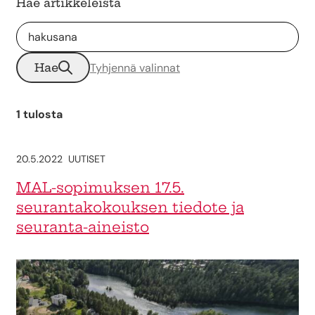
Hae artikkeleista
Hae
Tyhjennä valinnat
1 tulosta
20.5.2022
UUTISET
MAL-sopimuksen 17.5.
seurantakokouksen tiedote ja
seuranta-aineisto