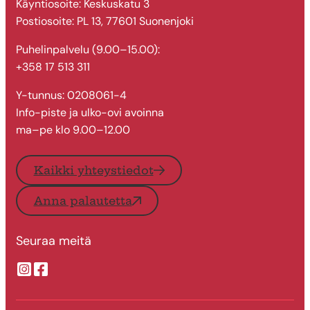
Käyntiosoite: Keskuskatu 3
Postiosoite: PL 13, 77601 Suonenjoki
Puhelinpalvelu (9.00–15.00):
+358 17 513 311
Y-tunnus: 0208061-4
Info-piste ja ulko-ovi avoinna
ma–pe klo 9.00–12.00
Kaikki yhteystiedot
Anna palautetta
Seuraa meitä
Suonenjoen kaupungin Instragram
Suonenjoen kaupungin Facebook