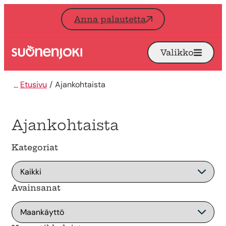
Siirry sisältöön
Anna palautetta
Valikko
Avaa
Etusivu
Etusivu
Ajankohtaista
Ajankohtaista
Kategoriat
Avainsanat