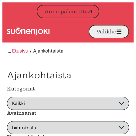
Siirry sisältöön
Anna palautetta
Valikko
Avaa
Etusivu
Etusivu
Ajankohtaista
Ajankohtaista
Kategoriat
Avainsanat