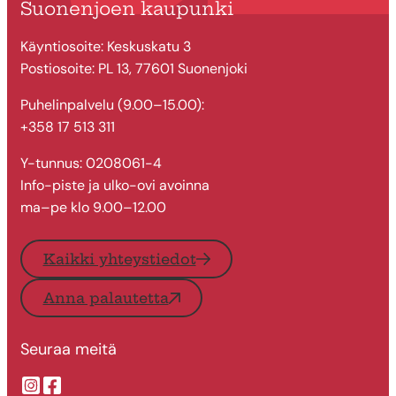
Suonenjoen kaupunki
Käyntiosoite: Keskuskatu 3
Postiosoite: PL 13, 77601 Suonenjoki
Puhelinpalvelu (9.00–15.00):
+358 17 513 311
Y-tunnus: 0208061-4
Info-piste ja ulko-ovi avoinna
ma–pe klo 9.00–12.00
Kaikki yhteystiedot
Anna palautetta
Seuraa meitä
Suonenjoen kaupungin Instragram
Suonenjoen kaupungin Facebook