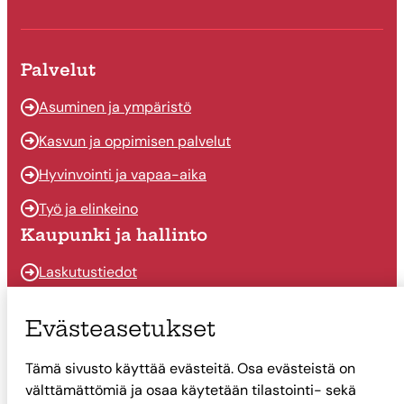
Palvelut
Asuminen ja ympäristö
Kasvun ja oppimisen palvelut
Hyvinvointi ja vapaa-aika
Työ ja elinkeino
Kaupunki ja hallinto
Laskutustiedot
Osallistu ja vaikuta
Evästeasetukset
Päätöksenteko
Tämä sivusto käyttää evästeitä. Osa evästeistä on
Talous
välttämättömiä ja osaa käytetään tilastointi- sekä