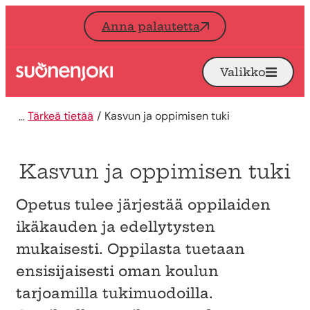
Siirry sisältöön
Anna palautetta
Valikko
Avaa
Etusivu
Tärkeä tietää
Kasvun ja oppimisen tuki
Kasvun ja oppimisen tuki
Opetus tulee järjestää oppilaiden
ikäkauden ja edellytysten
mukaisesti. Oppilasta tuetaan
ensisijaisesti oman koulun
tarjoamilla tukimuodoilla.