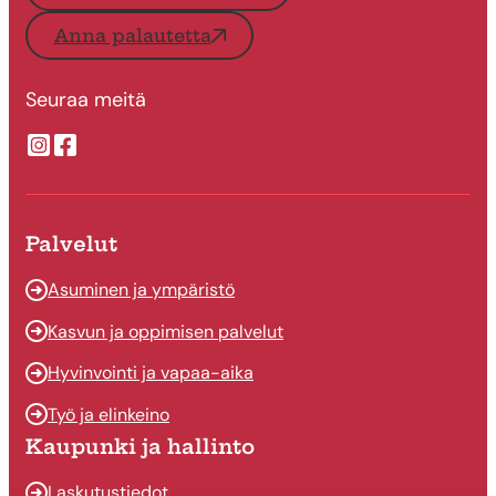
Anna palautetta
Seuraa meitä
Suonenjoen kaupungin Instragram
Suonenjoen kaupungin Facebook
Palvelut
Asuminen ja ympäristö
Kasvun ja oppimisen palvelut
Hyvinvointi ja vapaa-aika
Työ ja elinkeino
Kaupunki ja hallinto
Laskutustiedot