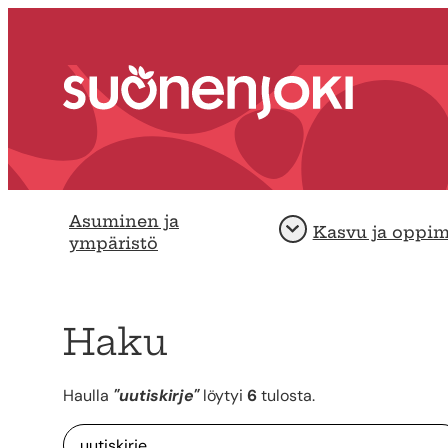
Siirry sisältöön
Etusivu
Asuminen ja
Kasvu ja oppi
Avaa
ympäristö
Haku
Haulla
"uutiskirje"
löytyi
6
tulosta.
Haku:
Hakutulokset