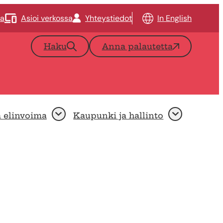
ta
Asioi verkossa
Yhteystiedot
In English
Haku
Anna palautetta
a elinvoima
Kaupunki ja hallinto
Avaa
Avaa