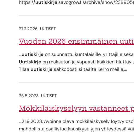
https:/
/uutiskirje
.savogrow.fi/archive/show/2389056.
27.2.2026
UUTISET
Vuoden 2026 ensimmäinen uutisk
...
uutiskirje
on suunnattu kuntalaisille, yrittäjille sek
Uutiskirje
on maksuton ja vapaasti kaikkien tilatta
Tilaa
uutiskirje
sähköpostiisi täältä Kerro meille,...
25.5.2023
UUTISET
Mökkiläiskyselyyn vastanneet 
...21.9.2023. Avoinna oleva mökkiläiskysely löytyy os
mahdollista osallistua kausikyselyjen yhteydessä vaih