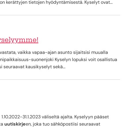
 kerättyjen tietojen hyödyntämisestä. Kyselyt ovat...
kyselyymme!
vastata, vaikka vapaa-ajan asunto sijaitsisi muualla
onipaikkaisuus-suonenjoki Kyselyn lopuksi voit osallistua
si seuraavat kausikyselyt sekä...
a 1.10.2022-31.1.2023 väliseltä ajalta. Kyselyyn pääset
ata
uutiskirje
en, joka tuo sähköpostiisi seuraavat