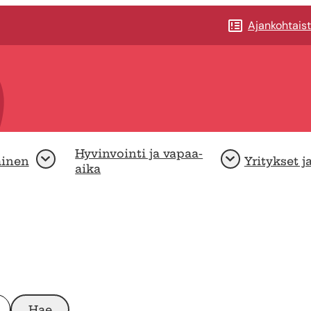
Ajankohtais
Hyvinvointi ja vapaa-
minen
Yritykset j
Avaa
Avaa
aika