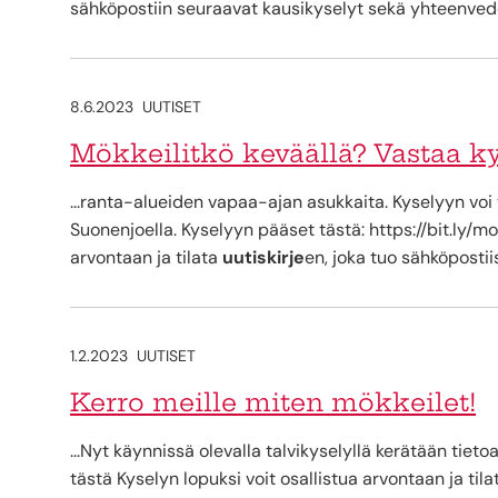
sähköpostiin seuraavat kausikyselyt sekä yhteenvedon
8.6.2023
UUTISET
Mökkeilitkö keväällä? Vastaa 
...ranta-alueiden vapaa-ajan asukkaita. Kyselyyn voi 
Suonenjoella. Kyselyyn pääset tästä: https://bit.ly/m
arvontaan ja tilata
uutiskirje
en, joka tuo sähköpostii
1.2.2023
UUTISET
Kerro meille miten mökkeilet!
...Nyt käynnissä olevalla talvikyselyllä kerätään tieto
tästä Kyselyn lopuksi voit osallistua arvontaan ja til