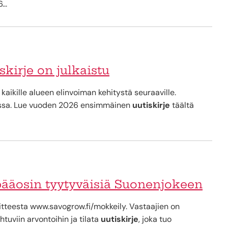
..
irje on julkaistu
ä kaikille alueen elinvoiman kehitystä seuraaville.
vissa. Lue vuoden 2026 ensimmäinen
uutiskirje
täältä
pääosin tyytyväisiä Suonenjokeen
oitteesta www.savogrow.fi/mokkeily. Vastaajien on
tuviin arvontoihin ja tilata
uutiskirje
, joka tuo