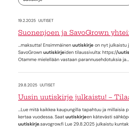
19.2.2025
UUTISET
Suonenjoen ja SavoGrown yhtein
...maksutta! Ensimmäinen
uutiskirje
on nyt julkaistu 
SavoGrown
uutiskirje
iden tilaussivulta: https:/
/uutis
Otamme mielellään vastaan parannusehdotuksia ja...
29.8.2025
UUTISET
Uusin uutiskirje julkaistu! – Til
...Lue mitä kaikkea kaupungilla tapahtuu ja millaisia p
kertaa vuodessa. Saat
uutiskirje
en kätevästi sähköpo
uutiskirje
.savogrow.fi Lue 29.8.2025 julkaistu kuntaki