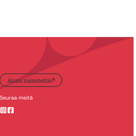
Anna palautetta
Seuraa meitä
Suonenjoen kaupungin Instragram
Suonenjoen kaupungin Facebook